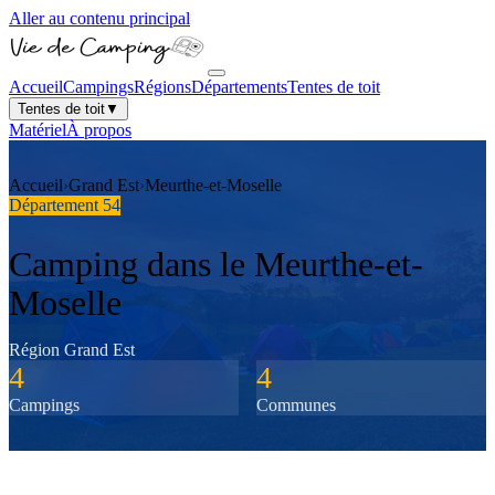
Aller au contenu principal
Accueil
Campings
Régions
Départements
Tentes de toit
Tentes de toit
▼
Matériel
À propos
Accueil
›
Grand Est
›
Meurthe-et-Moselle
Département
54
Camping dans le
Meurthe-et-
Moselle
Région
Grand Est
4
4
Campings
Communes