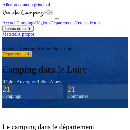
Aller au contenu principal
Accueil
Campings
Régions
Départements
Tentes de toit
Tentes de toit
▼
Matériel
À propos
Accueil
›
Auvergne-Rhône-Alpes
›
Loire
Département
42
Camping dans le
Loire
Région
Auvergne-Rhône-Alpes
21
21
Campings
Communes
Le camping dans le département