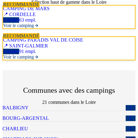
Sélection haut de gamme dans le
Loire
RECOMMANDÉ
CAMPING DE MARS
📍
CORDELLE
4 étoiles
63
empl.
Voir le camping
RECOMMANDÉ
CAMPING PARADIS VAL DE COISE
📍
SAINT-GALMIER
4 étoiles
91
empl.
Voir le camping
Communes avec des campings
21
commune
s
dans le
Loire
BALBIGNY
1
BOURG-ARGENTAL
1
CHARLIEU
1