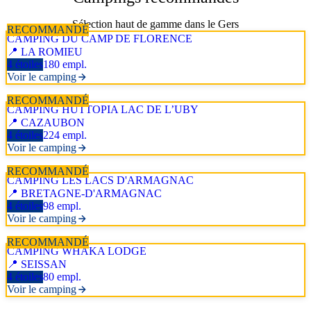
Sélection haut de gamme dans le
Gers
RECOMMANDÉ
CAMPING DU CAMP DE FLORENCE
📍
LA ROMIEU
4 étoiles
180
empl.
Voir le camping
RECOMMANDÉ
CAMPING HUTTOPIA LAC DE L’UBY
📍
CAZAUBON
4 étoiles
224
empl.
Voir le camping
RECOMMANDÉ
CAMPING LES LACS D'ARMAGNAC
📍
BRETAGNE-D'ARMAGNAC
4 étoiles
98
empl.
Voir le camping
RECOMMANDÉ
CAMPING WHAKA LODGE
📍
SEISSAN
4 étoiles
80
empl.
Voir le camping