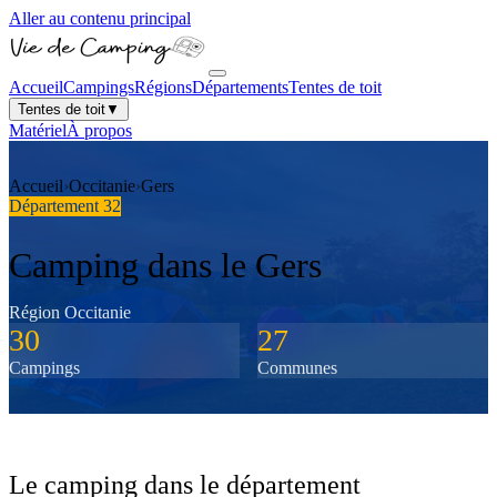
Aller au contenu principal
Accueil
Campings
Régions
Départements
Tentes de toit
Tentes de toit
▼
Matériel
À propos
Accueil
›
Occitanie
›
Gers
Département
32
Camping dans le
Gers
Région
Occitanie
30
27
Campings
Communes
Le camping dans le département