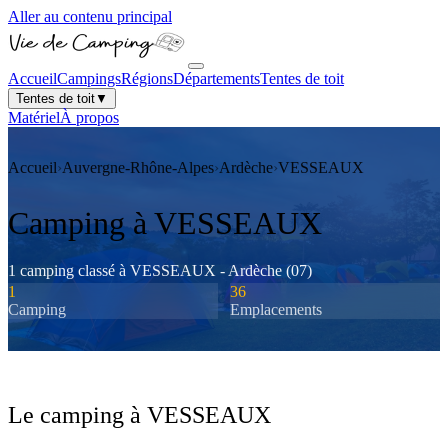
Aller au contenu principal
Accueil
Campings
Régions
Départements
Tentes de toit
Tentes de toit
▼
Matériel
À propos
Accueil
›
Auvergne-Rhône-Alpes
›
Ardèche
›
VESSEAUX
Camping à
VESSEAUX
1
camping
classé
à
VESSEAUX
-
Ardèche
(
07
)
1
36
Camping
Emplacements
Le camping à
VESSEAUX