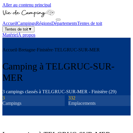
Aller au contenu principal
Accueil
Campings
Régions
Départements
Tentes de toit
Tentes de toit
▼
Matériel
À propos
Accueil
›
Bretagne
›
Finistère
›
TELGRUC-SUR-MER
Camping à
TELGRUC-SUR-
MER
3
camping
s
classé
s
à
TELGRUC-SUR-MER
-
Finistère
(
29
)
3
332
Camping
s
Emplacements