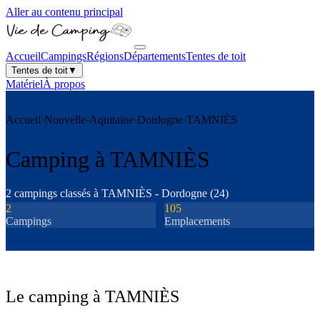
Aller au contenu principal
Accueil
Campings
Régions
Départements
Tentes de toit
Tentes de toit
▼
Matériel
À propos
Accueil
›
Nouvelle-Aquitaine
›
Dordogne
›
TAMNIÈS
Camping à
TAMNIÈS
2
camping
s
classé
s
à
TAMNIÈS
-
Dordogne
(
24
)
2
105
Camping
s
Emplacements
Le camping à
TAMNIÈS