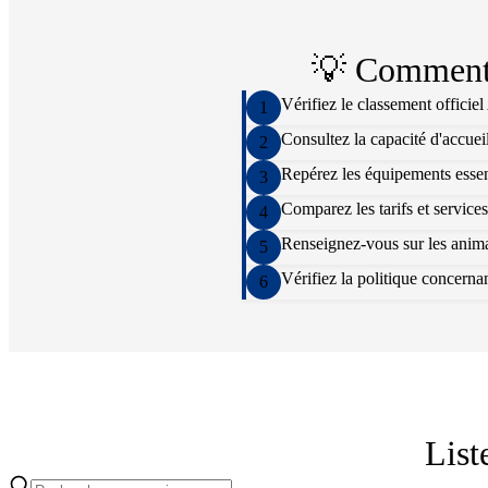
💡 Comment 
Vérifiez le classement officie
1
Consultez la capacité d'accuei
2
Repérez les équipements essenti
3
Comparez les tarifs et services
4
Renseignez-vous sur les animat
5
Vérifiez la politique concern
6
List