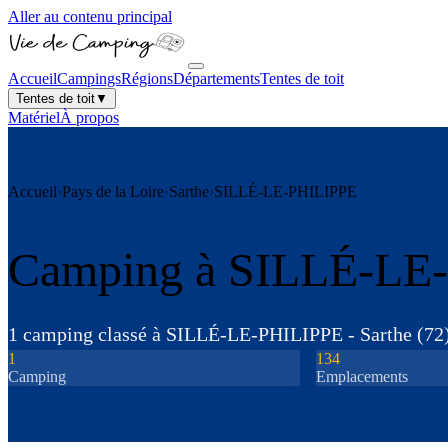
Aller au contenu principal
Accueil
Campings
Régions
Départements
Tentes de toit
Tentes de toit
▼
Matériel
À propos
Accueil
›
Pays de la Loire
›
Sarthe
›
SILLÉ-LE-PHILIPPE
Camping à
SILLÉ-LE
1
camping
classé
à
SILLÉ-LE-PHILIPPE
-
Sarthe
(
72
1
134
Camping
Emplacements