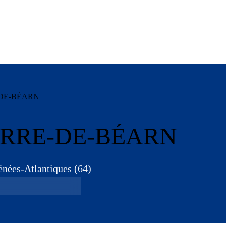
DE-BÉARN
RRE-DE-BÉARN
énées-Atlantiques
(
64
)