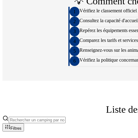
💡 Comment cho
Vérifiez le classement officie
1
Consultez la capacité d'accuei
2
Repérez les équipements essenti
3
Comparez les tarifs et services
4
Renseignez-vous sur les animat
5
Vérifiez la politique concern
6
Liste d
Filtres