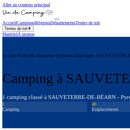
Aller au contenu principal
Accueil
Campings
Régions
Départements
Tentes de toit
Tentes de toit
▼
Matériel
À propos
Accueil
›
Nouvelle-Aquitaine
›
Pyrénées-Atlantiques
›
SAUVETERRE-
Camping à
SAUVETE
1
camping
classé
à
SAUVETERRE-DE-BÉARN
-
Pyr
1
48
Camping
Emplacements