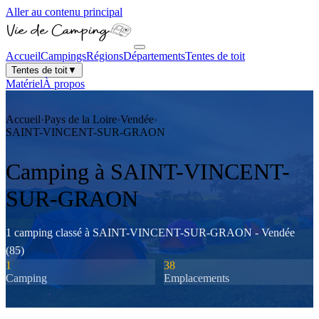
Aller au contenu principal
Accueil
Campings
Régions
Départements
Tentes de toit
Tentes de toit
▼
Matériel
À propos
Accueil
›
Pays de la Loire
›
Vendée
›
SAINT-VINCENT-SUR-GRAON
Camping à
SAINT-VINCENT-
SUR-GRAON
1
camping
classé
à
SAINT-VINCENT-SUR-GRAON
-
Vendée
(
85
)
1
38
Camping
Emplacements