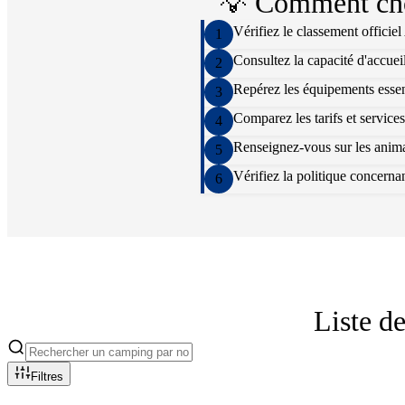
💡 Comment cho
Vérifiez le classement officie
1
Consultez la capacité d'accuei
2
Repérez les équipements essenti
3
Comparez les tarifs et services
4
Renseignez-vous sur les animat
5
Vérifiez la politique concern
6
Liste d
Filtres