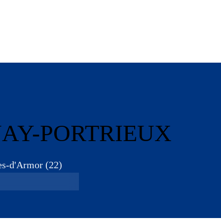
UAY-PORTRIEUX
es-d'Armor
(
22
)