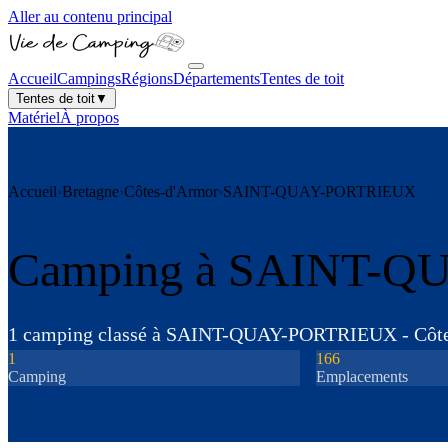
Aller au contenu principal
Accueil
Campings
Régions
Départements
Tentes de toit
Tentes de toit
▼
Matériel
À propos
Accueil
›
Bretagne
›
Côtes-d'Armor
›
SAINT-QUAY-PORTRIEUX
Camping à
SAINT-Q
1
camping
classé
à
SAINT-QUAY-PORTRIEUX
-
Côt
1
166
Camping
Emplacements