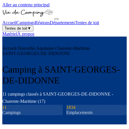
Aller au contenu principal
Accueil
Campings
Régions
Départements
Tentes de toit
Tentes de toit
▼
Matériel
À propos
Accueil
›
Nouvelle-Aquitaine
›
Charente-Maritime
›
SAINT-GEORGES-DE-DIDONNE
Camping à
SAINT-GEORGES-
DE-DIDONNE
11
camping
s
classé
s
à
SAINT-GEORGES-DE-DIDONNE
-
Charente-Maritime
(
17
)
11
1834
Camping
s
Emplacements