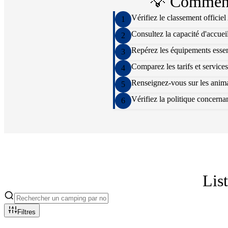
💡 Comment
Vérifiez le classement officie
1
Consultez la capacité d'accuei
2
Repérez les équipements essenti
3
Comparez les tarifs et services
4
Renseignez-vous sur les animat
5
Vérifiez la politique concern
6
Lis
Filtres