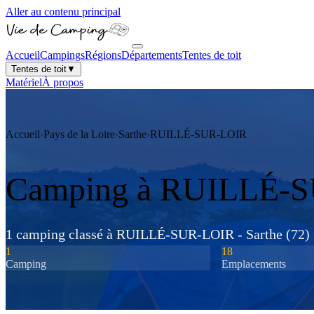
Aller au contenu principal
Accueil
Campings
Régions
Départements
Tentes de toit
Tentes de toit
▼
Matériel
À propos
Accueil
›
Pays de la Loire
›
Sarthe
›
RUILLÉ-SUR-LOIR
Camping à
RUILLÉ-S
1
camping
classé
à
RUILLÉ-SUR-LOIR
-
Sarthe
(
72
)
1
18
Camping
Emplacements