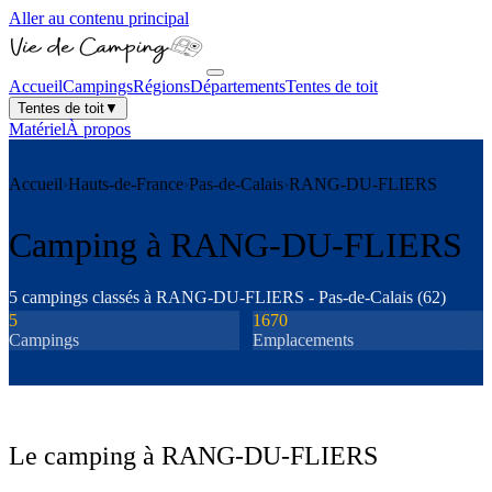
Aller au contenu principal
Accueil
Campings
Régions
Départements
Tentes de toit
Tentes de toit
▼
Matériel
À propos
Accueil
›
Hauts-de-France
›
Pas-de-Calais
›
RANG-DU-FLIERS
Camping à
RANG-DU-FLIERS
5
camping
s
classé
s
à
RANG-DU-FLIERS
-
Pas-de-Calais
(
62
)
5
1670
Camping
s
Emplacements
Le camping à
RANG-DU-FLIERS