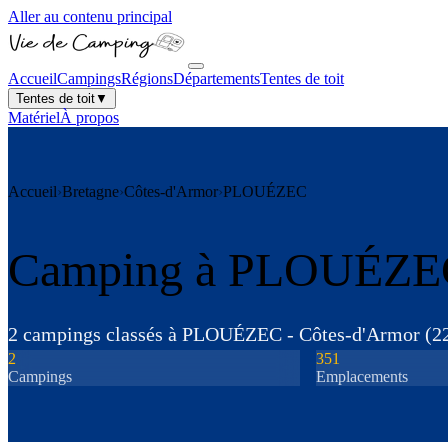
Aller au contenu principal
Accueil
Campings
Régions
Départements
Tentes de toit
Tentes de toit
▼
Matériel
À propos
Accueil
›
Bretagne
›
Côtes-d'Armor
›
PLOUÉZEC
Camping à
PLOUÉZE
2
camping
s
classé
s
à
PLOUÉZEC
-
Côtes-d'Armor
(
2
2
351
Camping
s
Emplacements