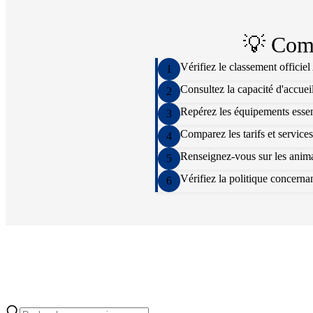
💡 Comm
Vérifiez le classement officie
1
Consultez la capacité d'accuei
2
Repérez les équipements essenti
3
Comparez les tarifs et services
4
Renseignez-vous sur les animat
5
Vérifiez la politique concern
6