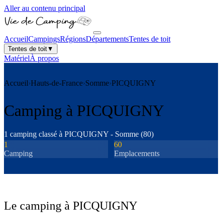
Aller au contenu principal
Accueil
Campings
Régions
Départements
Tentes de toit
Tentes de toit
▼
Matériel
À propos
Accueil
›
Hauts-de-France
›
Somme
›
PICQUIGNY
Camping à
PICQUIGNY
1
camping
classé
à
PICQUIGNY
-
Somme
(
80
)
1
60
Camping
Emplacements
Le camping à
PICQUIGNY