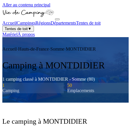
Aller au contenu principal
Accueil
Campings
Régions
Départements
Tentes de toit
Tentes de toit
▼
Matériel
À propos
Accueil
›
Hauts-de-France
›
Somme
›
MONTDIDIER
Camping à
MONTDIDIER
1
camping
classé
à
MONTDIDIER
-
Somme
(
80
)
1
50
Camping
Emplacements
Le camping à
MONTDIDIER