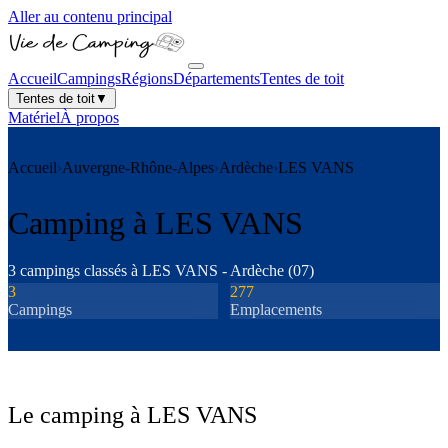
Aller au contenu principal
Accueil
Campings
Régions
Départements
Tentes de toit
Tentes de toit
▼
Matériel
À propos
Accueil
›
Auvergne-Rhône-Alpes
›
Ardèche
›
LES VANS
Camping à
LES VANS
3
camping
s
classé
s
à
LES VANS
-
Ardèche
(
07
)
3
277
Camping
s
Emplacements
Le camping à
LES VANS