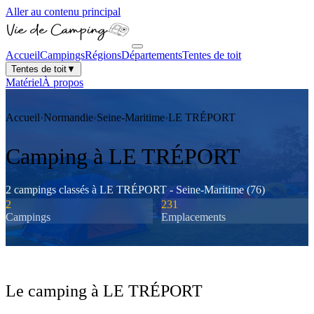
Aller au contenu principal
Accueil
Campings
Régions
Départements
Tentes de toit
Tentes de toit
▼
Matériel
À propos
Accueil
›
Normandie
›
Seine-Maritime
›
LE TRÉPORT
Camping à
LE TRÉPORT
2
camping
s
classé
s
à
LE TRÉPORT
-
Seine-Maritime
(
76
)
2
231
Camping
s
Emplacements
Le camping à
LE TRÉPORT