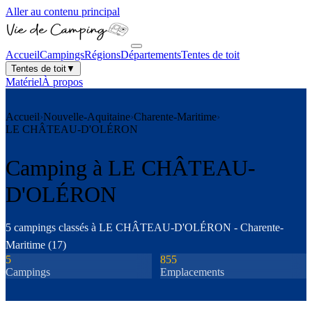
Aller au contenu principal
Accueil
Campings
Régions
Départements
Tentes de toit
Tentes de toit
▼
Matériel
À propos
Accueil
›
Nouvelle-Aquitaine
›
Charente-Maritime
›
LE CHÂTEAU-D'OLÉRON
Camping à
LE CHÂTEAU-
D'OLÉRON
5
camping
s
classé
s
à
LE CHÂTEAU-D'OLÉRON
-
Charente-
Maritime
(
17
)
5
855
Camping
s
Emplacements