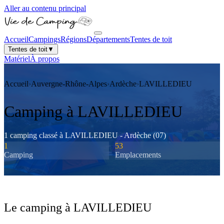
Aller au contenu principal
Accueil
Campings
Régions
Départements
Tentes de toit
Tentes de toit
▼
Matériel
À propos
Accueil
›
Auvergne-Rhône-Alpes
›
Ardèche
›
LAVILLEDIEU
Camping à
LAVILLEDIEU
1
camping
classé
à
LAVILLEDIEU
-
Ardèche
(
07
)
1
53
Camping
Emplacements
Le camping à
LAVILLEDIEU