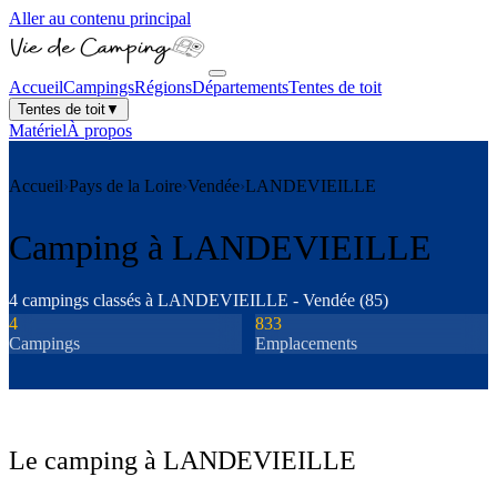
Aller au contenu principal
Accueil
Campings
Régions
Départements
Tentes de toit
Tentes de toit
▼
Matériel
À propos
Accueil
›
Pays de la Loire
›
Vendée
›
LANDEVIEILLE
Camping à
LANDEVIEILLE
4
camping
s
classé
s
à
LANDEVIEILLE
-
Vendée
(
85
)
4
833
Camping
s
Emplacements
Le camping à
LANDEVIEILLE