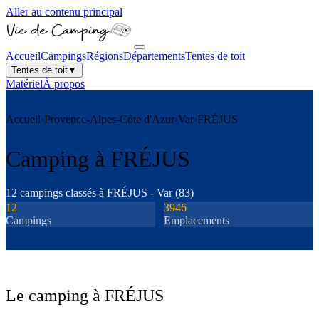
Aller au contenu principal
Accueil
Campings
Régions
Départements
Tentes de toit
Tentes de toit
▼
Matériel
À propos
Accueil
›
Provence-Alpes-Côte d'Azur
›
Var
›
FRÉJUS
Camping à
FRÉJUS
12
camping
s
classé
s
à
FRÉJUS
-
Var
(
83
)
12
3946
Camping
s
Emplacements
Le camping à
FRÉJUS