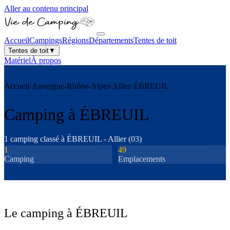
Aller au contenu principal
Accueil
Campings
Régions
Départements
Tentes de toit
Tentes de toit
▼
Matériel
À propos
Accueil
›
Auvergne-Rhône-Alpes
›
Allier
›
ÉBREUIL
Camping à
ÉBREUIL
1
camping
classé
à
ÉBREUIL
-
Allier
(
03
)
1
49
Camping
Emplacements
Le camping à
ÉBREUIL