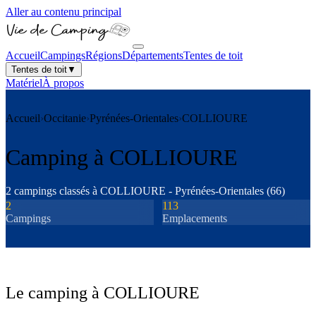
Aller au contenu principal
Accueil
Campings
Régions
Départements
Tentes de toit
Tentes de toit
▼
Matériel
À propos
Accueil
›
Occitanie
›
Pyrénées-Orientales
›
COLLIOURE
Camping à
COLLIOURE
2
camping
s
classé
s
à
COLLIOURE
-
Pyrénées-Orientales
(
66
)
2
113
Camping
s
Emplacements
Le camping à
COLLIOURE