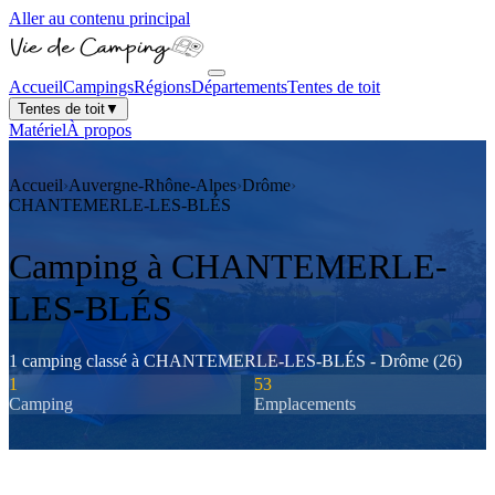
Aller au contenu principal
Accueil
Campings
Régions
Départements
Tentes de toit
Tentes de toit
▼
Matériel
À propos
Accueil
›
Auvergne-Rhône-Alpes
›
Drôme
›
CHANTEMERLE-LES-BLÉS
Camping à
CHANTEMERLE-
LES-BLÉS
1
camping
classé
à
CHANTEMERLE-LES-BLÉS
-
Drôme
(
26
)
1
53
Camping
Emplacements