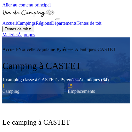
Aller au contenu principal
Accueil
Campings
Régions
Départements
Tentes de toit
Tentes de toit
▼
Matériel
À propos
Accueil
›
Nouvelle-Aquitaine
›
Pyrénées-Atlantiques
›
CASTET
Camping à
CASTET
1
camping
classé
à
CASTET
-
Pyrénées-Atlantiques
(
64
)
1
15
Camping
Emplacements
Le camping à
CASTET