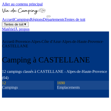
Aller au contenu principal
Accueil
Campings
Régions
Départements
Tentes de toit
Tentes de toit
▼
Matériel
À propos
Accueil
›
Provence-Alpes-Côte d'Azur
›
Alpes-de-Haute-Provence
›
CASTELLANE
Camping à
CASTELLANE
12
camping
s
classé
s
à
CASTELLANE
-
Alpes-de-Haute-Provence
(
04
)
12
1690
Camping
s
Emplacements