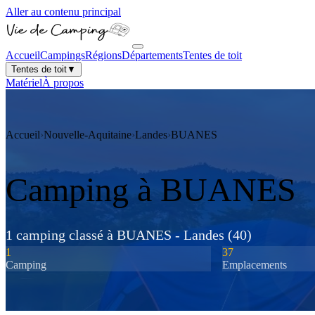
Aller au contenu principal
Accueil
Campings
Régions
Départements
Tentes de toit
Tentes de toit
▼
Matériel
À propos
Accueil
›
Nouvelle-Aquitaine
›
Landes
›
BUANES
Camping à
BUANES
1
camping
classé
à
BUANES
-
Landes
(
40
)
1
37
Camping
Emplacements