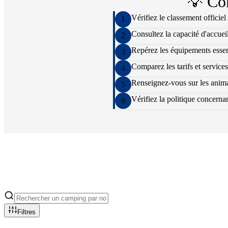
💡 Co
Vérifiez le classement officie
1
Consultez la capacité d'accuei
2
Repérez les équipements essenti
3
Comparez les tarifs et services
4
Renseignez-vous sur les animat
5
Vérifiez la politique concern
6
Filtres