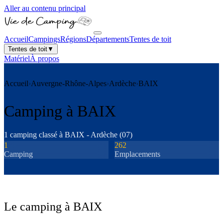
Aller au contenu principal
Accueil
Campings
Régions
Départements
Tentes de toit
Tentes de toit
▼
Matériel
À propos
Accueil
›
Auvergne-Rhône-Alpes
›
Ardèche
›
BAIX
Camping à
BAIX
1
camping
classé
à
BAIX
-
Ardèche
(
07
)
1
262
Camping
Emplacements
Le camping à
BAIX