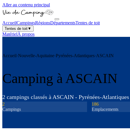
Aller au contenu principal
Accueil
Campings
Régions
Départements
Tentes de toit
Tentes de toit
▼
Matériel
À propos
Accueil
›
Nouvelle-Aquitaine
›
Pyrénées-Atlantiques
›
ASCAIN
Camping à
ASCAIN
2
camping
s
classé
s
à
ASCAIN
-
Pyrénées-Atlantiques
2
186
Camping
s
Emplacements