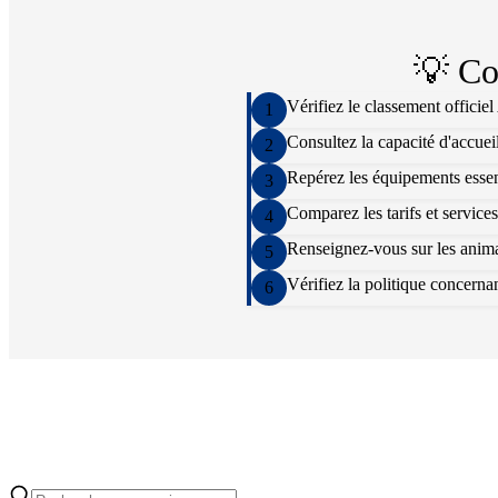
💡 Co
Vérifiez le classement officie
1
Consultez la capacité d'accuei
2
Repérez les équipements essenti
3
Comparez les tarifs et services
4
Renseignez-vous sur les animat
5
Vérifiez la politique concern
6