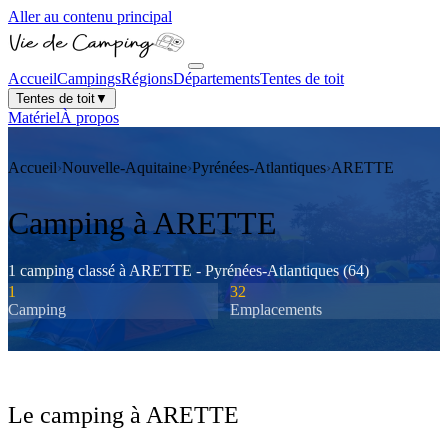
Aller au contenu principal
Accueil
Campings
Régions
Départements
Tentes de toit
Tentes de toit
▼
Matériel
À propos
Accueil
›
Nouvelle-Aquitaine
›
Pyrénées-Atlantiques
›
ARETTE
Camping à
ARETTE
1
camping
classé
à
ARETTE
-
Pyrénées-Atlantiques
(
64
)
1
32
Camping
Emplacements
Le camping à
ARETTE